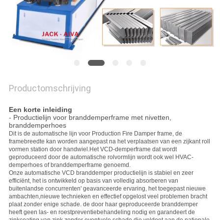
PRIVACY
POLICY
Productomschrijving
Een korte inleiding
- Productielijn voor branddemperframe met nivetten,
branddemperhoes
Dit is de automatische lijn voor Production Fire Damper frame, de
framebreedte kan worden aangepast na het verplaatsen van een zijkant roll
vormen station door handwiel.Het VCD-demperframe dat wordt
geproduceerd door de automatische rolvormlijn wordt ook wel HVAC-
demperhoes of branddemperframe genoemd.
Onze automatische VCD branddemper productielijn is stabiel en zeer
efficiënt, het is ontwikkeld op basis van volledig absorberen van
buitenlandse concurrenten' geavanceerde ervaring, het toegepast nieuwe
ambachten,nieuwe technieken en effectief opgelost veel problemen bracht
plaat zonder enige schade. de door haar geproduceerde branddemper
heeft geen las- en roestpreventiebehandeling nodig en garandeert de