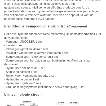
zinkcoating van zink zonder eventuele schade,die voldoet aan de nationale
eisen inzake milieubescherming, heeft de volledige lijn
gestandaardiseerde, intelligente en efficiënte productie bereikt, de
productietijd sterk verkort, tijd en arbeid bespaard en het afvalpercentage
van het product verminderd,wat is het idee van de apparatuur voor de
batchproductie van brand VCD damper.
Branddemper
raam
productie
lijn
Controle
Component
Deze rivet-type branddemper frame roll forming lijn bestaat voornamelijk uit
de volgende delen,
- Vermogen UNCOILER 1 set
- Leveler 1 set.
- Inkeringen (groot en klein) 2 sets
- Installatie van perforatievormen voor gaten 1 set
- Stansvormen voor TEMP-sensoren 1 set
- Stansvormen voor het plaatsen van hoeken in hoekflens van staal
(facultatief)
- Hydraulisch snijmachine 1 set
- Strip voedingstafel 1 set
- Rollen voor - verstelbare breedte 1 set
- Hydraulische buiger 1 set
- Hydraulisch systeem 2 sets
- CNC-besturingssysteem met dubbele servo-aandrijving 1 set
Lijntechnologie-stroom