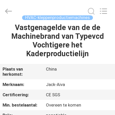
2026
JIANGYIN
JACK-
AIVA
MACHINERY
HVAC-kleppenproductiemachines
CO.,
LTD.
All
Vastgenagelde van de de
THUIS
Rights
Reserved.
Machinebrand van Typevcd
PRODUCTEN
Vochtigere het
Kaderproductielijn
OVER
ONS
Plaats van
China
herkomst:
FABRIEKSTOCHT
Merknaam:
Jack-Aiva
Certificering:
CE SGS
KWALITEITSCONTROLE
Min. bestelaantal:
Overeen te komen