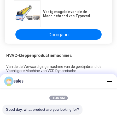
Vastgenagelde van de de
Machinebrand van Typevcd
Vochtigere het Kaderproductielijn
Doorgaan
HVAC-kleppenproductiemachines
Van de de Vervaardigingsmachine van de gordijnbrand de
Vochtigere Machine van VCD Dynamische
sales
Van de het Bladmachine van het Luchtleidings Vochtigere
Aërodynamische vlak van de de Machinehvac Brand van VCD
Vochtigere de Splitsersschotten
1:46 AM
Van de het Kadermachine van de volumecontrole de
Vochtigere van de Luchtleidingsvcd Vochtigere Machine
Good day, what product are you looking for?