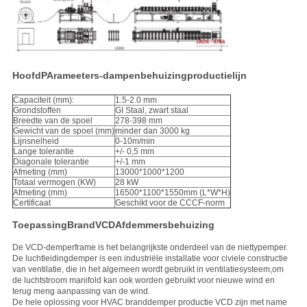
Hoofd
P
Arameeters
-
dampen
behuizing
productielijn
Capaciteit (mm):
1.5-2.0 mm
Grondstoffen
GI Staal, zwart staal
Breedte van de spoel
278-398 mm
Gewicht van de spoel (mm)
minder dan 3000 kg
Lijnsnelheid
0-10m/min
Lange tolerantie
+/- 0,5 mm
Diagonale tolerantie
+/-1 mm
Afmeting (mm)
13000*1000*1200
Totaal vermogen (KW)
28 kW
Afmeting (mm)
16500*1100*1550mm (L*W*H)
Certificaat
Geschikt voor de CCCF-norm
Toepassing
Brand
VCD
Afdemmers
behuizing
De VCD-demperframe is het belangrijkste onderdeel van de niettypemper.
De luchtleidingdemper is een industriële installatie voor civiele constructie
van ventilatie, die in het algemeen wordt gebruikt in ventilatiesysteem,om
de luchtstroom manifold kan ook worden gebruikt voor nieuwe wind en
terug meng aanpassing van de wind.
De hele oplossing voor HVAC branddemper productie VCD zijn met name