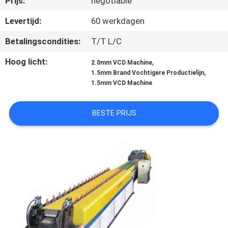
Prijs:
negotiable
NEEM
CONTACT
Levertijd:
60 werkdagen
MET
Betalingscondities:
T/T L/C
ONS
Hoog licht:
,
2.0mm VCD Machine
OP
,
1.5mm Brand Vochtigere Productielijn
1.5mm VCD Machine
NIEUWS
BESTE PRIJS
VRAAG
EEN
OFFERTE
SITEMAP