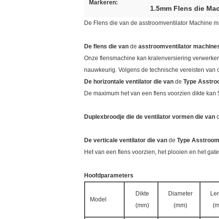
Markeren:
1.5mm Flens die Ma
De Flens die van de asstroomventilator Machine 
De flens die van
de
asstroomventilator machine
Onze flensmachine kan kralenversiering verwerken, 
nauwkeurig. Volgens de technische vereisten van 
De horizontale ventilator die van
de
Type Asstro
De maximum het van een flens voorzien dikte kan 
Duplexbroodje die de ventilator vormen die van
De verticale ventilator die van
de
Type Asstroom 
Het van een flens voorzien, het plooien en het gat
Hoofdparameters
Dikte
Diameter
Le
Model
(mm)
(mm)
(