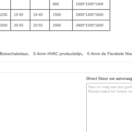
800
1500*1500*1400
1250
15-50
15-45
1500
2900*1400*1600
1500
20-55
20-55
2000
3900*1500*1600
,
,
Buisschakelaar
0.4mm HVAC productielijn
0.4mm de Flexibele Mac
Direct Stuur uw aanvraa