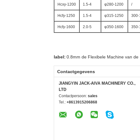
Hcxy-1200
1.5-4
φ280-1200
/
Hcfy-1250
1.5-4
φ315-1250
300-
Hcfy-1600
2.0-5
φ350-1600
350-
label:
0.8mm de Flexibele Machine van de 
Contactgegevens
JIANGYIN JACK-AIVA MACHINERY CO.,
LTD
Contactpersoon:
sales
Tel.:
+8613915206868