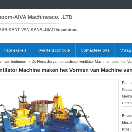
boom-AIVA Machinesco, .LTD
ABRIKANT VAN KANALISATIEmachines
Fabrieksreis
Kwaliteitscontrole
Contacteer ons
Vraag 
en van leidingen
De Flens die van de asstroomventilator Machine maken het Vo
ntilator Machine maken het Vormen van Machine van
Produc
Plaats
Merkn
Certif
Betal
Min. b
Prijs: