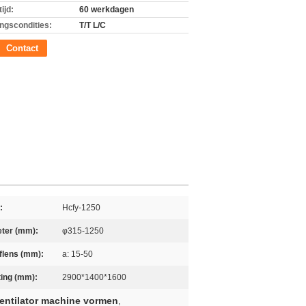
ijd:
60 werkdagen
ingscondities:
T/T L/C
Contact
:
Hcfy-1250
ter (mm):
φ315-1250
flens (mm):
a: 15-50
ing (mm):
2900*1400*1600
ventilator machine vormen
,