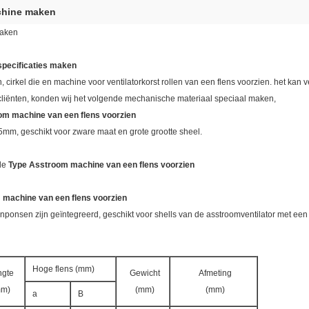
chine maken
maken
specificaties maken
cirkel die en machine voor ventilatorkorst rollen van een flens voorzien. het kan 
cliënten, konden wij het volgende mechanische materiaal speciaal maken,
om machine van een flens voorzien
5mm, geschikt voor zware maat en grote grootte sheel.
de
Type Asstroom machine van een flens voorzien
machine van een flens voorzien
enponsen zijn geïntegreerd, geschikt voor shells van de asstroomventilator met ee
Hoge flens (mm)
ngte
Gewicht
Afmeting
mm)
(mm)
(mm)
a
B