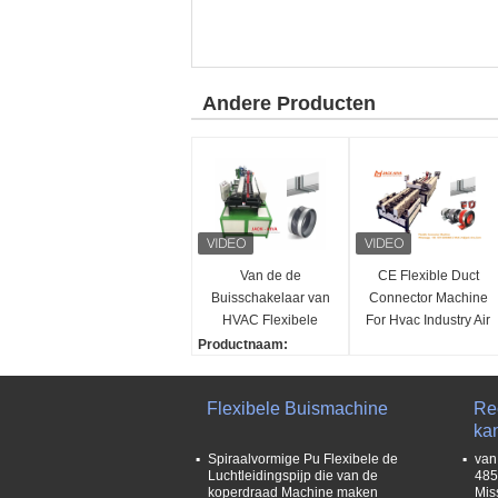
Andere Producten
Van de de
CE Flexible Duct
Buisschakelaar van
Connector Machine
HVAC Flexibele
For Hvac Industry Air
Machine 40mm GI
Duct Connector Joint
Productnaam:
STAAL
Flexible connector mac
3500x1300x1300mm
hine
Flexibele Buismachine
Re
Grondstoffen:
ka
GI STEEL DC51+Z; 0,4-
0,8 mm
Spiraalvormige Pu Flexibele de
van
Luchtleidingspijp die van de
485
Lijnsnelheid:
koperdraad Machine maken
Mis