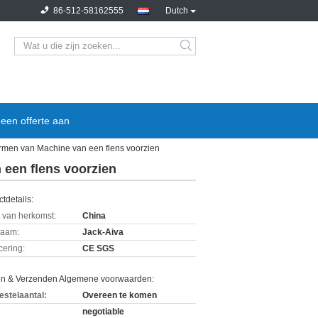
86-512-58162555
Dutch
een offerte aan
rmen van Machine van een flens voorzien
 een flens voorzien
tdetails:
 van herkomst:
China
aam:
Jack-Aiva
icering:
CE SGS
en & Verzenden Algemene voorwaarden:
estelaantal:
Overeen te komen
negotiable