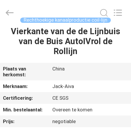
2026
JIANGYIN
JACK-
AIVA
MACHINERY
Rechthoekige kanaalproductie coil-lijn
CO.,
LTD.
All
Vierkante van de de Lijnbuis
THUIS
Rights
Reserved.
van de Buis AutoⅣrol de
PRODUCTEN
Rollijn
OVER
Plaats van
China
herkomst:
ONS
Merknaam:
Jack-Aiva
FABRIEKSTOCHT
Certificering:
CE SGS
Min. bestelaantal:
Overeen te komen
KWALITEITSCONTROLE
Prijs:
negotiable