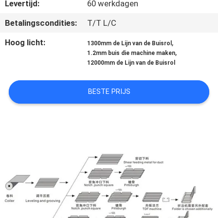
NEEM
Levertijd:
60 werkdagen
CONTACT
Betalingscondities:
T/T L/C
MET
Hoog licht:
,
1300mm de Lijn van de Buisrol
ONS
,
1.2mm buis die machine maken
12000mm de Lijn van de Buisrol
OP
BESTE PRIJS
NIEUWS
VRAAG
EEN
OFFERTE
SITEMAP