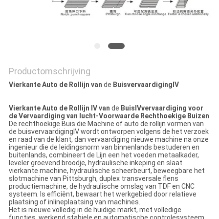
PRIVACY
POLICY
Productomschrijving
Vierkante Auto de Rollijn van
de
BuisvervaardigingⅣ
Vierkante Auto de Rollijn Ⅳ van
de
BuisⅣvervaardiging voor
de Vervaardiging van lucht-Voorwaarde Rechthoekige Buizen
De rechthoekige Buis die Machine of auto de rollijn vormen van
de buisvervaardigingⅣ wordt ontworpen volgens de het verzoek
en raad van de klant, dan vervaardiging nieuwe machine na onze
ingenieur die de leidingsnorm van binnenlands bestuderen en
buitenlands, combineert de Lijn een het voeden metaalkader,
leveler groevend broodje, hydraulische inkeping en slaat
vierkante machine, hydraulische scheerbeurt, beweegbare het
slotmachine van Pittsburgh, duplex transversale flens
productiemachine, de hydraulische omslag van TDF en CNC
systeem. Is efficiënt, bewaart het werkgebied door relatieve
plaatsing of inlineplaatsing van machines.
Het is nieuwe volledig in de huidige markt, met volledige
functies, werkend stabiele en automatische controlesysteem.