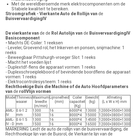
Met de wereldberoemde merk elektrocomponenten om de
Stabiele kwaliteit te bereiken.
Stroomgrafiek - Vierkante Auto de Rollijn van
de
BuisvervaardigingⅣ
De vierkante van
de de
Rol Autolijn van
de
BuisvervaardigingⅣ
Basiscomponent
-
Machts DE-Coiler: 1 reeksen
- Leveler, Groevend rol, het Inkerven en ponsen, snijmachine: 1
reeks
- Beweegbaar Pittshurgh-vroeger Slot: 1 reeks
- Macht het voeden lijst
- Duplextdf-flens die apparaat vormen: 1 reeks
- Duplexschroeiplekboord of bevindende boordflens die apparaat
vormen: 1 reeks
- Elektrocontrolesysteem: 1 reeks
Rechthoekige Buis die Machine of de Auto Hoofdparameters
van
de
rolⅣlijn vormen
Model
Thinness
Maximum
Lijnsnelheid
Coiler
Gewicht
Afmeting
waaier
breedte
(mm)
capaciteit
(kg)
(L x W x H) mm
(m/min)
(Kg)
AML-
0.6-1.2
1300
16
6000*4
13000
12000×3500×1300
Ⅳ
mm
1500
16
8000*4
15000
12000×3800×1300
AML-
0.6-1.5
1300
16
6000*4
14500
12000×3500×1300
Ⅳ - D
mm
1500
16
8000*4
16500
12000×3800×1300
MARKERING: Leidt de auto de rollijn van de buisvervaardiging, de
Rechthoekige lijn van de Buisrol, de Vierkante lijn van de