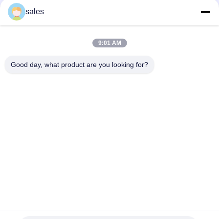
Flensbuis de Rollijn
sales
TDC-van de de Vervaardigingsmachine van de Flensbuis de
Economische Oplossing
9:01 AM
Vierkante van de de Lijn Autorol van de Buisrol Lijn VII Metaal
die Lijn scheuren
Good day, what product are you looking for?
populaire categorieën
Alle
Machines Voor Het 
HVAC-
Verwerken Van 
Kleppenproductiemachines
Leidingen
Rechthoekige 
Post Die 
Kanaalflensmachines
Buismachine 
Spannen
Flexibele 
Rechthoekige 
Buismachine
Kanaalproductie 
Coil-Lijn
Rechthoekige 
Spiraalbuismachine
Kanaal 