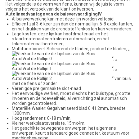
Het volgende is de vorm van flens, kunnen wij de juiste vorm
volgens het verzoek van de klant ontwerpen.
Autolineadvantage van de buisvervaardigingⅣ
Al buisverwerking kan met deze lijn worden voltooid.
Efficiënt zal 3-6 keer zijn dan de normaal lijn, 5-8 exploitanten,
en het drukken van de grondstoffenkosten kan verminderen.
Lage kosten: deze lijn kan hoofdmateriaal en het
staartmateriaal controleren automatisch, en het
linkermateriaal berekenen,
Multifunctioneel: Scheurend de bladen, product de bladen, „
“, „
“, „
“ van buis
met de flens of zonder.
Verenigde pre gemaakte slot-naad.
Het eenvoudige werken, moet slechts het buistype, grootte
invoeren en de hoeveelheid, al verrichting zal automatisch
worden gecontroleerd.
Materiële Waaier: Gegalvaniseerd blad 0.41.2mm, breedte:
1300mm.
Hoog rendement: 0-18 m/min.
Kleiner werkplaatsvereiste, 15mx4m.
Het geschikte bewegende ontwerpen: het algemene
ontwerpen, keurt standaard goed connecter, kostuum voor
machinebeweging.