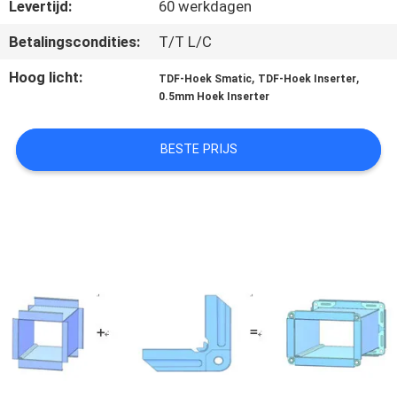
NEEM
Levertijd:
60 werkdagen
CONTACT
Betalingscondities:
T/T L/C
MET
Hoog licht:
,
,
TDF-Hoek Smatic
TDF-Hoek Inserter
ONS
0.5mm Hoek Inserter
OP
BESTE PRIJS
NIEUWS
VRAAG
EEN
OFFERTE
SITEMAP