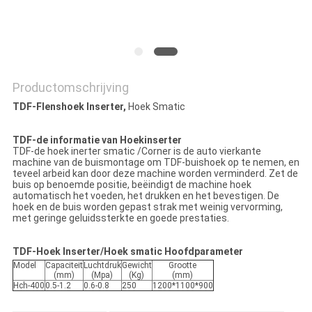
PRIVACY
POLICY
Productomschrijving
TDF-Flenshoek Inserter,
Hoek Smatic
TDF-de informatie van Hoekinserter
TDF-de hoek inerter smatic /Corner is de auto vierkante
machine van de buismontage om TDF-buishoek op te nemen, en
teveel arbeid kan door deze machine worden verminderd. Zet de
buis op benoemde positie, beëindigt de machine hoek
automatisch het voeden, het drukken en het bevestigen. De
hoek en de buis worden gepast strak met weinig vervorming,
met geringe geluidssterkte en goede prestaties.
TDF-Hoek Inserter/Hoek smatic Hoofdparameter
Model
Capaciteit
Luchtdruk
Gewicht
Grootte
(mm)
(Mpa)
(Kg)
(mm)
Hch-400
0.5-1.2
0.6-0.8
250
1200*1100*900