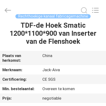
2026
JIANGYIN
JACK-
AIVA
MACHINERY
Rechthoekige kanaal fabricagemachine
CO.,
LTD.
All
TDF-de Hoek Smatic
THUIS
Rights
Reserved.
1200*1100*900 van Inserter
PRODUCTEN
van de Flenshoek
OVER
Plaats van
China
herkomst:
ONS
Merknaam:
Jack-Aiva
FABRIEKSTOCHT
Certificering:
CE SGS
Min. bestelaantal:
Overeen te komen
KWALITEITSCONTROLE
Prijs:
negotiable