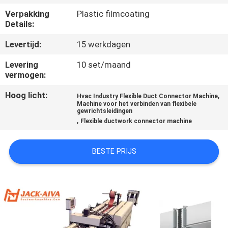
NEEM
Verpakking
Plastic filmcoating
CONTACT
Details:
MET
Levertijd:
15 werkdagen
ONS
Levering
10 set/maand
OP
vermogen:
Hoog licht:
,
Hvac Industry Flexible Duct Connector Machine
NIEUWS
Machine voor het verbinden van flexibele
gewrichtsleidingen
,
Flexible ductwork connector machine
VRAAG
BESTE PRIJS
EEN
OFFERTE
SITEMAP