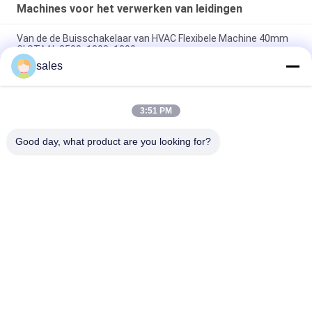
Machines voor het verwerken van leidingen
Van de de Buisschakelaar van HVAC Flexibele Machine 40mm
GI STAAL 3500x1300x1300mm
sales
CE Flexible Duct Connector Machine For Hvac Industry Air Duct
Connector Joint
3:51 PM
Flexibele de Productie Autolijn van de buisschakelaar,
Luchtleiding
Good day, what product are you looking for?
populaire categorieën
Alle
Machines Voor Het 
HVAC-
Verwerken Van 
Kleppenproductiemachines
Leidingen
Rechthoekige 
Post Die 
Kanaalflensmachines
Buismachine 
Spannen
Flexibele 
Rechthoekige 
Buismachine
Kanaalproductie 