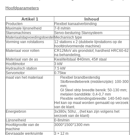
Hoofdparameters
Artikel 1
Inhoud
Producten
Flexibel kanaalverbinding
Maximale lijnsnelheid
7-8 m/min
Stansmachines
Servo-besturing Stansysteem
Materiaalstapvoedingstoestel
Mechanisch type
Vorming van rolstations
12 stations x 2 (dubbele lijnstations op de
hoofdrolvormende machine)
Materiaal voor rollen
CR12MoV als grondstof, hardheid HRC60-62
na behandeling,
Materiaal van de as
Kwaliteitstaal Ф40mm, 45# staal
Hoofdmotor
3 kW
Hydraulisch station
7.5 kW
Servomotor
0.75kw
maat van het materiaal
Flexibel brandbestendig
Stofbreedtebereik (middenzijde): 100-300
mm;
GI Steel strip breedte bereik: 50-130 mm;
metalen banddikte: 0,4-0,7 mm
Flexible verbindingsbreedte: 140-540 mm
Het kan op maat worden gemaakt op verzoek
van de klant.
Energiebron
3x380v, 50hz, , (het kan zijn volgens het
verzoek van de klant)
Lijnsnelheid
0-8m/min
Hoofdgrootte van de
3000*1500*1300 mm
machine
Gevraagde werkruimte
3 × 12 m