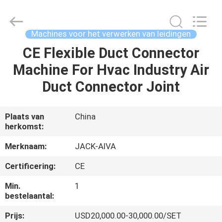
2026
JIANGYIN
JACK-
AIVA
MACHINERY
Machines voor het verwerken van leidingen
CO.,
LTD.
All
CE Flexible Duct Connector
THUIS
Rights
Reserved.
Machine For Hvac Industry Air
PRODUCTEN
Duct Connector Joint
OVER
Plaats van
China
herkomst:
ONS
Merknaam:
JACK-AIVA
FABRIEKSTOCHT
Certificering:
CE
Min.
1
KWALITEITSCONTROLE
bestelaantal:
Prijs:
USD20,000.00-30,000.00/SET