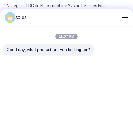
Vroegere TDC de Flensmachine 22 van het roestvrij
staalbroodje Posten
sales
Misstap op Machine van de de Machinetdc Flens van het
Flensbroodje de Vroegere
11:07 PM
GI staaldc51+z Broodje die Machine 16 vormen van de
Machinetdc Flens Posten
Good day, what product are you looking for?
populaire categorieën
Alle
Machines Voor Het 
HVAC-
Verwerken Van 
Kleppenproductiemachines
Leidingen
Rechthoekige 
Post Die 
Kanaalflensmachines
Buismachine 
Spannen
Flexibele 
Rechthoekige 
Buismachine
Kanaalproductie 
Coil-Lijn
Rechthoekige 