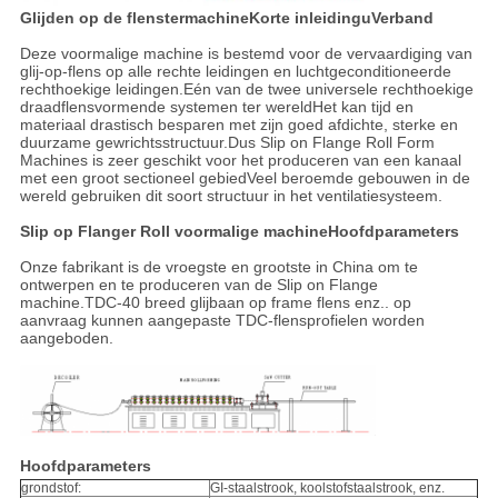
Glijden op de flenster
machine
Korte inleiding
u
Verband
Deze voormalige machine is bestemd voor de vervaardiging van
glij-op-flens op alle rechte leidingen en luchtgeconditioneerde
rechthoekige leidingen.Eén van de twee universele rechthoekige
draadflensvormende systemen ter wereldHet kan tijd en
materiaal drastisch besparen met zijn goed afdichte, sterke en
duurzame gewrichtsstructuur.Dus Slip on Flange Roll Form
Machines is zeer geschikt voor het produceren van een kanaal
met een groot sectioneel gebiedVeel beroemde gebouwen in de
wereld gebruiken dit soort structuur in het ventilatiesysteem.
Slip op Flanger Roll voormalige machine
Hoofdparameters
Onze fabrikant is de vroegste en grootste in China om te
ontwerpen en te produceren van de Slip on Flange
machine.TDC-40 breed glijbaan op frame flens enz.. op
aanvraag kunnen aangepaste TDC-flensprofielen worden
aangeboden.
Hoofdparameters
grondstof:
GI-staalstrook, koolstofstaalstrook, enz.