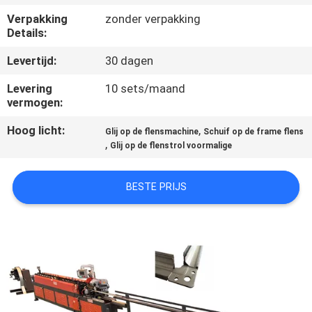
NEEM
Verpakking
zonder verpakking
CONTACT
Details:
MET
Levertijd:
30 dagen
ONS
Levering
10 sets/maand
OP
vermogen:
Hoog licht:
,
Glij op de flensmachine
Schuif op de frame flens
NIEUWS
,
Glij op de flenstrol voormalige
VRAAG
BESTE PRIJS
EEN
OFFERTE
SITEMAP