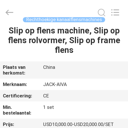
2026
JIANGYIN
JACK-
AIVA
MACHINERY
Rechthoekige kanaalflensmachines
CO.,
LTD.
All
Slip op flens machine, Slip op
THUIS
Rights
Reserved.
flens rolvormer, Slip op frame
PRODUCTEN
flens
OVER
Plaats van
China
herkomst:
ONS
Merknaam:
JACK-AIVA
FABRIEKSTOCHT
Certificering:
CE
Min.
1 set
KWALITEITSCONTROLE
bestelaantal:
Prijs:
USD10,000.00-USD20,000.00/SET