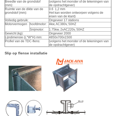
Breedte van de grondstof
(volgens het monster of de tekeningen van
(mm):
de opdrachtgever)
Ruimte van de dikte van de
0.6 ️ 1,2 mm
grondstof (mm):
Het kan worden ontworpen volgens de
eisen van de klant)
Volledig gebruik:
Ongeveer 17 stations
Motorvermogen
hoofdmotor:
4kw, AC380v, 50HZ
Snijmotor:
1.75kw, 2xAC220v, 50HZ
Gewicht (kg):
Ongeveer 2000
Lijndimensie (L*W*H) mm:
4850x700x1500
Profiel van de TDC-flens:
(volgens het monster of de tekeningen van
de opdrachtgever)
Slip op flense installatie