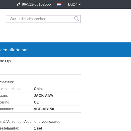
86-512-58162555
Dutch
een offerte aan
ie Lijn
tdetails:
 van herkomst:
China
aam:
JACK-AIVA
icering:
CE
lnummer:
VCD-AB150
en & Verzenden Algemene voorwaarden:
estelaantal:
1 set