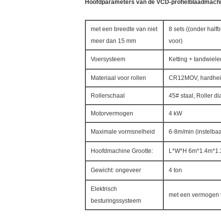
Hoofdparameters van de VCD-profielblaadmach
met een breedte van niet
8 sets ((onder halfb
meer dan 15 mm
voor)
Voersysteem
Ketting + tandwiele
Materiaal voor rollen
CR12MOV, hardheid
Rollerschaal
45# staal, Roller 
Motorvermogen
4 kW
Maximale vormsnelheid
6-8m/min (instelbaa
Hoofdmachine Grootte:
L*W*H 6m*1.4m*1
Gewicht: ongeveer
4 ton
Elektrisch
met een vermogen 
besturingssysteem