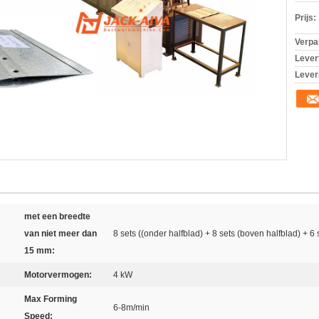
Prijs:
Verpa
Levert
Lever
met een breedte
van niet meer dan
8 sets ((onder halfblad) + 8 sets (boven halfblad) + 6 
15 mm:
Motorvermogen:
4 kW
Max Forming
6-8m/min
Speed: