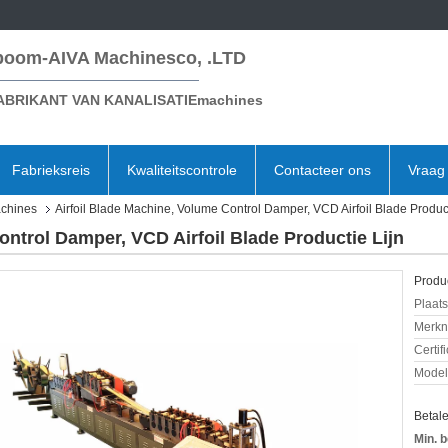
boom-AIVA Machinesco, .LTD
ABRIKANT VAN KANALISATIEmachines
Fabrieksreis
Kwaliteitscontrole
Contacteer ons
Vraag 
chines
Airfoil Blade Machine, Volume Control Damper, VCD Airfoil Blade Product
ontrol Damper, VCD Airfoil Blade Productie Lijn
Produc
Plaats
Merkn
Certif
Mode
Betal
Min. b