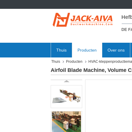
Hef
DE F
Thuis
Producten
Over ons
Thuis
Producten
HVAC-kleppenproductiema
Airfoil Blade Machine, Volume C