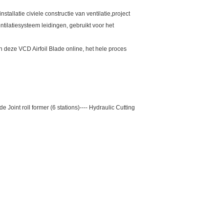
allatie civiele constructie van ventilatie,project
ntilatiesysteem leidingen, gebruikt voor het
n deze VCD Airfoil Blade online, het hele proces
e Joint roll former (6 stations)---- Hydraulic Cutting