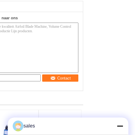
g naar ons
Contact
sales