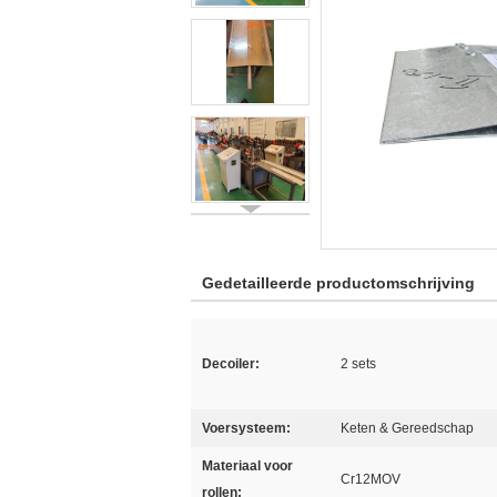
Gedetailleerde productomschrijving
Decoiler:
2 sets
Voersysteem:
Keten & Gereedschap
Materiaal voor
Cr12MOV
rollen: