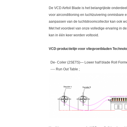
De VCD Airfoil Blade is het belangrijkste onderdeel
voor airconditioning en luchtzuivering onmisbare ei
aanpassen van de luchtstroomcollector kan ook w
Met het voordeel van onze volledige ervaring in de
kan in één keer worden voltooid.
VCD-productielijn voor vliegvoetbladen Technol
De- Coiler (2SETS)— Lower half blade Roll Former (8 
---- Run Out Table ;