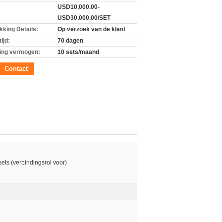
USD10,000.00-
USD30,000.00/SET
kking Details:
Op verzoek van de klant
ijd:
70 dagen
ing vermogen:
10 sets/maand
Contact
sets (verbindingsrol voor)