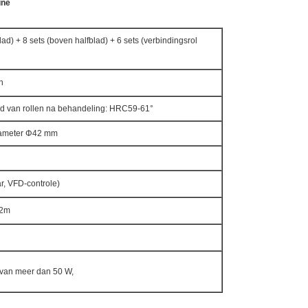
ine
lad) + 8 sets (boven halfblad) + 6 sets (verbindingsrol
n
 van rollen na behandeling: HRC59-61°
diameter Φ42 mm
r, VFD-controle)
.2m
van meer dan 50 W,