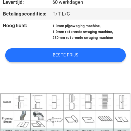
NEEM
Levertijd:
60 werkdagen
CONTACT
Betalingscondities:
T/T L/C
MET
Hoog licht:
,
1.0mm pijpswaging machine
ONS
,
1.0mm roterende swaging machine
280mm roterende swaging machine
OP
BESTE PRIJS
NIEUWS
VRAAG
EEN
OFFERTE
SITEMAP