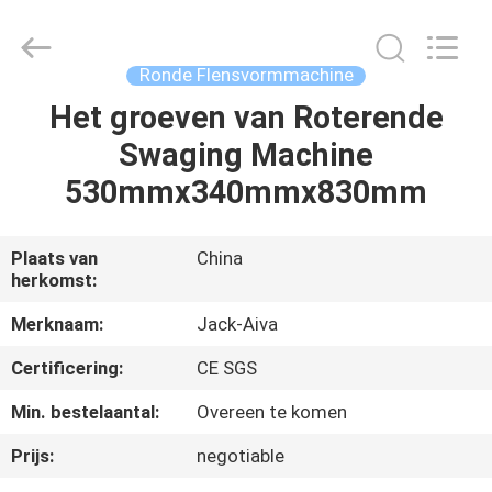
2026
JIANGYIN
JACK-
AIVA
MACHINERY
Ronde Flensvormmachine
CO.,
LTD.
All
Het groeven van Roterende
THUIS
Rights
Reserved.
Swaging Machine
PRODUCTEN
530mmx340mmx830mm
OVER
Plaats van
China
herkomst:
ONS
Merknaam:
Jack-Aiva
FABRIEKSTOCHT
Certificering:
CE SGS
Min. bestelaantal:
Overeen te komen
KWALITEITSCONTROLE
Prijs:
negotiable