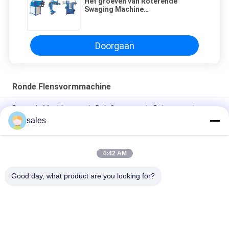
Het groeven van Roterende
Swaging Machine
530mmx340mmx830mm
Doorgaan
Ronde Flensvormmachine
De ronde Machine van de Buisflens voor de Buizen van de
Luchtvoorwaarde het Passen
sales
Hoekstaal om Flens die de Flensmachine maken van de
Machinebuis
4:42 AM
Ronde Flens die de Flensmachine maken van de Machinebuis
Good day, what product are you looking for?
populaire categorieën
Alle
Machines Voor Het 
HVAC-