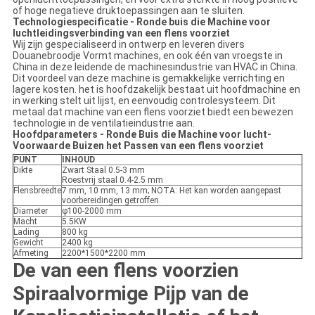
of hoge negatieve druktoepassingen aan te sluiten.
Technologiespecificatie - Ronde buis die Machine voor
luchtleidingsverbinding van een flens voorziet
Wij zijn gespecialiseerd in ontwerp en leveren divers
Douanebroodje Vormt machines, en ook één van vroegste in
China in deze leidende de machinesindustrie van HVAC in China.
Dit voordeel van deze machine is gemakkelijke verrichting en
lagere kosten. het is hoofdzakelijk bestaat uit hoofdmachine en
in werking stelt uit lijst, en eenvoudig controlesysteem. Dit
metaal dat machine van een flens voorziet biedt een bewezen
technologie in de ventilatieindustrie aan.
Hoofdparameters - Ronde Buis die Machine voor lucht-
Voorwaarde Buizen het Passen van een flens voorziet
PUNT
INHOUD
Dikte
Zwart Staal 0.5-3 mm
Roestvrij staal 0.4-2.5 mm
Flensbreedte
7 mm, 10 mm, 13 mm; NOTA: Het kan worden aangepast
voorbereidingen getroffen.
Diameter
φ100-2000 mm
Macht
5.5KW
Lading
800 kg
Gewicht
2400 kg
Afmeting
2200*1500*2200 mm
De van een flens voorzien
Spiraalvormige Pijp van
de