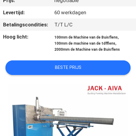
Prijs:
negotiable
NEEM
CONTACT
Levertijd:
60 werkdagen
MET
Betalingscondities:
T/T L/C
ONS
Hoog licht:
,
100mm de Machine van de Buisflens
OP
,
100mm de machine van de tdfflens
2000mm de Machine van de Buisflens
NIEUWS
BESTE PRIJS
VRAAG
EEN
OFFERTE
SITEMAP