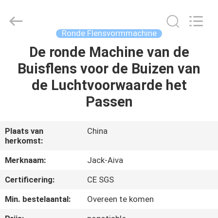
2026
JIANGYIN
JACK-
AIVA
MACHINERY
Ronde Flensvormmachine
CO.,
LTD.
All
De ronde Machine van de
THUIS
Rights
Reserved.
Buisflens voor de Buizen van
PRODUCTEN
de Luchtvoorwaarde het
Passen
OVER
ONS
Plaats van
China
herkomst:
FABRIEKSTOCHT
Merknaam:
Jack-Aiva
Certificering:
CE SGS
KWALITEITSCONTROLE
Min. bestelaantal:
Overeen te komen