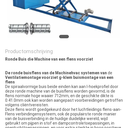
PRIVACY
POLICY
Productomschrijving
Ronde Buis die Machine van een flens voorziet
De ronde buisflens van de Machinehvac systemen van
de
Ventilatiemontage voorziet g-klem buismontage van een
flens
De spiraalvormige buis beide einden kan aan l-hoekprofiel door
deze ronde machine van de buisflens worden gevormd, is de
flens normale hoge waaier 712mm, en de geschikte dikte is
0.41.0mm ook kan worden aangepast voorbereidingen getroffen
volgens cliëntvereisten.
Deze flens wordt goedgekeurd door het luchtleidings flens-aan-
Flens verbindingensysteem, ook de populairste ronde manier
van de buisverbinding in de huidige duidelijke wereld, wijd
gebruikt om pijpen in stof en dampcontroletoepassingen, in
openluchttoepassingen, en voor extra sterkte in hoog positieve