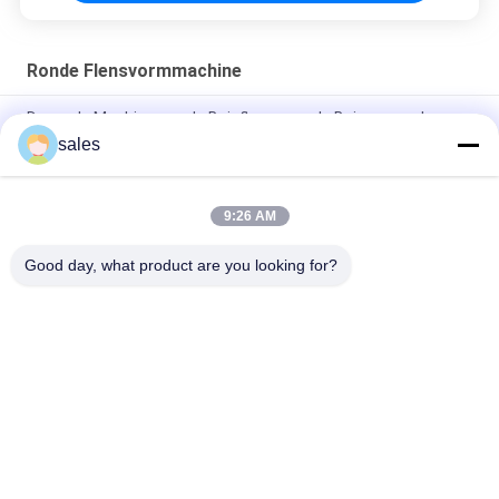
Ronde Flensvormmachine
De ronde Machine van de Buisflens voor de Buizen van de
Luchtvoorwaarde het Passen
sales
Hoekstaal om Flens die de Flensmachine maken van de
Machinebuis
9:26 AM
Ronde Flens die de Flensmachine maken van de Machinebuis
Good day, what product are you looking for?
populaire categorieën
Alle
Machines Voor Het 
HVAC-
Verwerken Van 
Kleppenproductiemachines
Leidingen
Rechthoekige 
Post Die 
Kanaalflensmachines
Buismachine 
Spannen