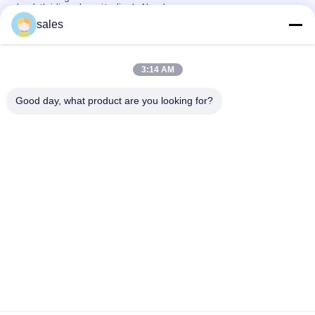
Luchtleidings Longitudinale Naad
sales
Horizontale Ronde van de de Machinebuis van de Buisnaad
Sluitende de Vervaardigingsmachine
3:14 AM
Van het de Machinemetaal van de machts de Buigende Rol
Buigende Rol
Good day, what product are you looking for?
populaire categorieën
Alle
Machines Voor Het 
HVAC-
Verwerken Van 
Kleppenproductiemachines
Leidingen
Rechthoekige 
Post Die 
Kanaalflensmachines
Buismachine 
Spannen
Flexibele 
Rechthoekige 
Buismachine
Kanaalproductie 
Coil-Lijn
Rechthoekige 
Spiraalbuismachine
Kanaal 