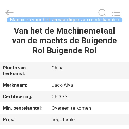
2026
JIANGYIN
JACK-
AIVA
MACHINERY
Machines voor het vervaardigen van ronde kanalen
CO.,
LTD.
All
Van het de Machinemetaal
THUIS
Rights
Reserved.
van de machts de Buigende
PRODUCTEN
Rol Buigende Rol
OVER
Plaats van
China
herkomst:
ONS
Merknaam:
Jack-Aiva
FABRIEKSTOCHT
Certificering:
CE SGS
Min. bestelaantal:
Overeen te komen
KWALITEITSCONTROLE
Prijs:
negotiable