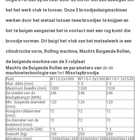
het het werk stuk te lossen. Onze 3 broodjesbuigmachines
werken door het metaal tussen twee broodjes te knijpen en
het te buigen aangezien het in contact met een rug komt die
broodje vormen. Dit buigt het stuk van het metaalwerk in een
cilindrische vorm, Rolling machine, Machts Buigende Rollen,
de buigende machine van de 3 rolplaat
Machts de Buigende Rollen en parameters van
de de
machinetechnologie van
het
Misstapbroodje
Punt
W11G-2x1000
W11G-1.5x1300
W11G-1.2x1530
Max. dikte (mm):
2
1.5
1.5
Maximum breedte (mm):
1000
1300
1530
De sterkte van de
245
245
245
bladopbrengst (MPA):
Min. buigende diameter
120
120
120
(mm):
Hoogste roldiameter
72
72
72
(mm):
De diameter van de
72
72
72
bodemrol (mm):
Drijfmotormacht (kW):
1.5
1.5
1.5
Gewicht (kg):
230
250
280
Afmeting (mm):
1550x550x1200
1820x550x1200
2050x550x1200