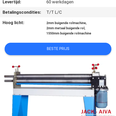
NEEM
Levertijd:
60 werkdagen
CONTACT
Betalingscondities:
T/T L/C
MET
Hoog licht:
,
2mm buigende rolmachine
ONS
,
2mm metaal buigende rol
1550mm buigende rolmachine
OP
BESTE PRIJS
NIEUWS
VRAAG
EEN
OFFERTE
SITEMAP