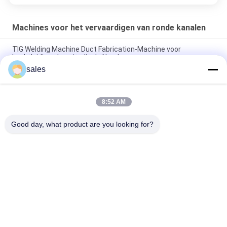
Machines voor het vervaardigen van ronde kanalen
TIG Welding Machine Duct Fabrication-Machine voor
Luchtleidings Longitudinale Naad
sales
Horizontale Ronde van de de Machinebuis van de Buisnaad
Sluitende de Vervaardigingsmachine
8:52 AM
Van het de Machinemetaal van de machts de Buigende Rol
Buigende Rol
Good day, what product are you looking for?
populaire categorieën
Alle
Machines Voor Het 
HVAC-
Verwerken Van 
Kleppenproductiemachines
Leidingen
Rechthoekige 
Post Die 
Kanaalflensmachines
Buismachine 
Spannen