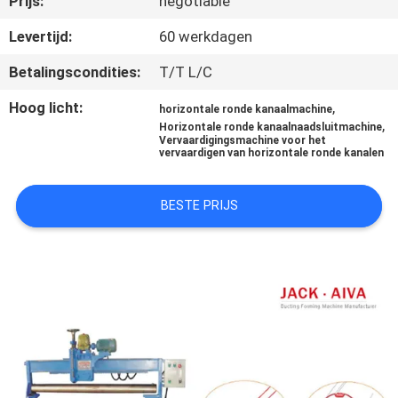
Prijs:
negotiable
NEEM
CONTACT
Levertijd:
60 werkdagen
MET
Betalingscondities:
T/T L/C
ONS
Hoog licht:
,
horizontale ronde kanaalmachine
OP
,
Horizontale ronde kanaalnaadsluitmachine
Vervaardigingsmachine voor het
vervaardigen van horizontale ronde kanalen
NIEUWS
BESTE PRIJS
VRAAG
EEN
OFFERTE
SITEMAP