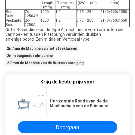
Length
Thickness
(KW)
(Kg)
(mm)
(mm)
(mm)
Ronde
Zd-
1250
1.2
0,75
254
2140x760x1550
Buis
1250AR
Vierkante
Zd-
1250
1.2
0,75
250
2140x760x1550
Buis
1250A
Nota: Bovendien kan de type A machine de vorm uitrusten die
van hoek en tussen Pittsburgh verbinden drukken
en enige boord. Een middelen Verticaal type.
2m/min de Machine van het steeklassen
2mm buigende rolmachine
2.0mm de Machine van de Buisvervaardiging
Krijg de beste prijs voor
Horizontale Ronde van de de
Machinebuis van de Buisnaad
Sluitende de
Vervaardigingsmachine
Doorgaan