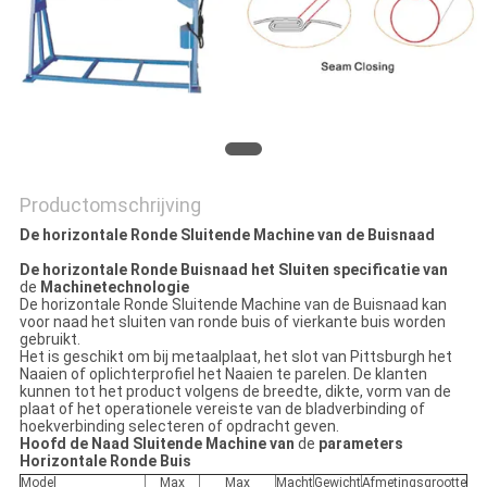
PRIVACY
POLICY
Productomschrijving
De horizontale Ronde Sluitende Machine van de Buisnaad
De horizontale Ronde Buisnaad het Sluiten specificatie van
de
Machinetechnologie
De horizontale Ronde Sluitende Machine van de Buisnaad kan
voor naad het sluiten van ronde buis of vierkante buis worden
gebruikt.
Het is geschikt om bij metaalplaat, het slot van Pittsburgh het
Naaien of oplichterprofiel het Naaien te parelen. De klanten
kunnen tot het product volgens de breedte, dikte, vorm van de
plaat of het operationele vereiste van de bladverbinding of
hoekverbinding selecteren of opdracht geven.
Hoofd de Naad Sluitende Machine van
de
parameters
Horizontale Ronde Buis
Model
Max
Max
Macht
Gewicht
Afmetingsgrootte