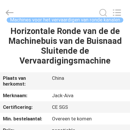
2026
JIANGYIN
JACK-
AIVA
MACHINERY
Machines voor het vervaardigen van ronde kanalen
CO.,
LTD.
All
Horizontale Ronde van de de
THUIS
Rights
Reserved.
Machinebuis van de Buisnaad
PRODUCTEN
Sluitende de
Vervaardigingsmachine
OVER
ONS
Plaats van
China
herkomst:
FABRIEKSTOCHT
Merknaam:
Jack-Aiva
Certificering:
CE SGS
KWALITEITSCONTROLE
Min. bestelaantal:
Overeen te komen