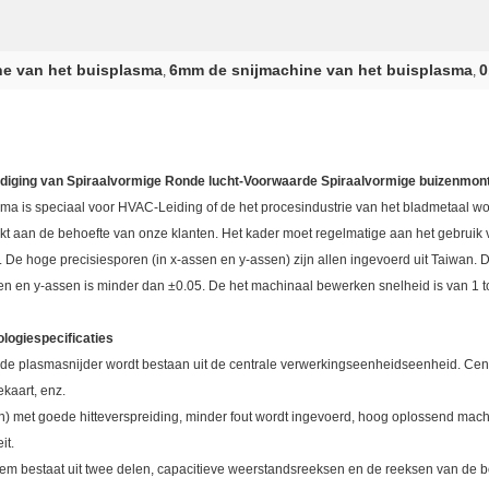
ne van het buisplasma
6mm de snijmachine van het buisplasma
0
,
,
rdiging van Spiraalvormige Ronde lucht-Voorwaarde Spiraalvormige buizenmon
sma is speciaal voor HVAC-Leiding of de het procesindustrie van het bladmetaal 
trikt aan de behoefte van onze klanten. Het kader moet regelmatige aan het gebruik
De hoge precisiesporen (in x-assen en y-assen) zijn allen ingevoerd uit Taiwan. D
n en y-assen is minder dan ±0.05. De het machinaal bewerken snelheid is van 1 to
logiespecificaties
 de plasmasnijder wordt bestaan uit de centrale verwerkingseenheidseenheid. Ce
ekaart, enz.
an) met goede hitteverspreiding, minder fout wordt ingevoerd, hoog oplossend mach
it.
em bestaat uit twee delen, capacitieve weerstandsreeksen en de reeksen van de 