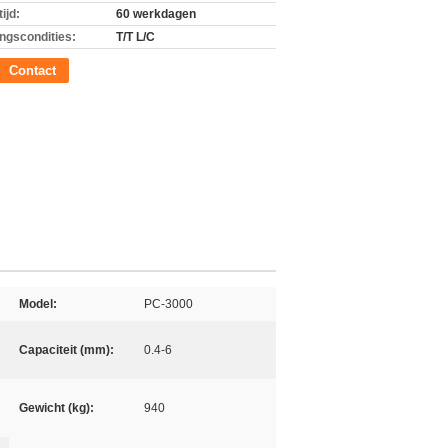
ijd:
60 werkdagen
ingscondities:
T/T L/C
Contact
Model:
PC-3000
Capaciteit (mm):
0.4-6
Gewicht (kg):
940