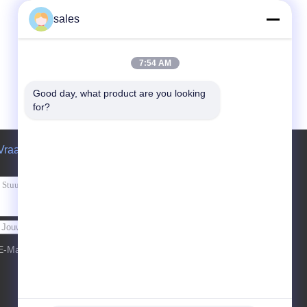
sales
7:54 AM
Good day, what product are you looking 
for?
Vraag een offerte aan
Verzend
E-Mail
Sitemap
| Mobiele site
|