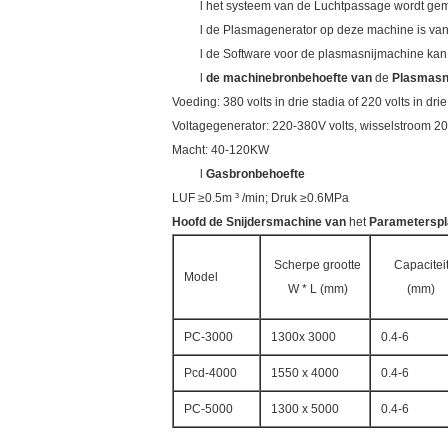
l het systeem van de Luchtpassage wordt ge
l de Plasmagenerator op deze machine is van 
l de Software voor de plasmasnijmachine kan 
l
de machinebronbehoefte van
de
Plasmasn
Voeding: 380 volts in drie stadia of 220 volts in dri
Voltagegenerator: 220-380V volts, wisselstroom 2
Macht: 40-120KW
l
Gasbronbehoefte
LUF ≥0.5m ³ /min; Druk ≥0.6MPa
Hoofd de Snijdersmachine van
het
Parametersp
Scherpe grootte
Capacitei
Model
W * L (mm)
(mm)
PC-3000
1300x 3000
0.4-6
Pcd-4000
1550 x 4000
0.4-6
PC-5000
1300 x 5000
0.4-6