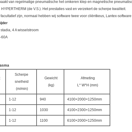
maakt van regelmatige pneumatische het omkeren klep en magnetische pneumatisch
HYPERTHERM (de V.S.). Het prestaties vast en verzekert de scherpe kwaliteit.
facultatief zijn, normaal hebben wij software twee voor cliëntkeus, Lantex-softwa
ijder
e stadia, 4 A wisselstroom
0-60A
lasma
Scherpe
t
Gewicht
Afmeting
snelheid
(kg)
L* W*H (mm)
(m/min)
1-12
940
4100×2000×1250mm
1-12
1030
4100×2300×1250mm
1-12
1100
6100×2000×1250mm