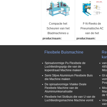
Compacte het
F-N-Reeks de
Scheuren van het
Pneumatische AC
Bladmachines u
van de het
CRC van het
Lassenmachine van
productnaam:
productnaam:
Lijnmetaal GI PPGI
de Luchtleidings
Compacte Scheurende
F-N-Reeks Pneumatisc
SS
Rolling Naad
Lijn
he AC het Lassenmach
Flexibele Buismachine
Re
Machines van het het
Materieel Gewicht:
ne van de Luchtleiding
ka
Metaalblad
Maximum 2000kg
Rolling Naad
Materiële Dikte:
Geschatte inputcapaci
Spiraalvormige Pu Flexibele de
van
Luchtleidingspijp die van de
485
0.3mm – 2,0 mm
teit:
koperdraad Machine maken
Mis
Materiële Breedte:
50kVA
Semi Stijve Aluminium Flexibele Buis
GI 
Max. 800 mm
Geschat Inputvoltage:
die Machine maken
vor
1-380V/50HZ
Pos
De spiraalvormige Vlakke Ovale
Geschatte ladingscycl
Flexibele Machine van de
Mis
us:
Aluminiumkanalisatie
Mac
de 
50%
Flexibele het Slotbuis die van U van de
Luchtleidingsmachine Machine vormt
Vro
van