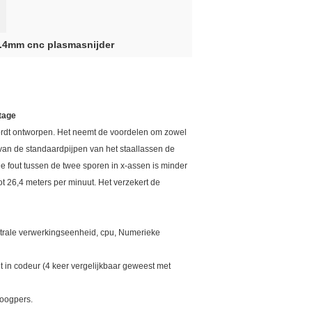
.4mm cnc plasmasnijder
tage
wordt ontworpen. Het neemt de voordelen om zowel
 van de standaardpijpen van het staallassen de
e fout tussen de twee sporen in x-assen is minder
t 26,4 meters per minuut. Het verzekert de
ntrale verwerkingseenheid, cpu, Numerieke
t in codeur (4 keer vergelijkbaar geweest met
boogpers.