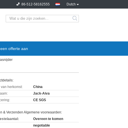
86-512-58162555
Dutch
een offerte aan
asnijder
tdetails:
 van herkomst:
China
aam:
Jack-Aiva
icering:
CE SGS
en & Verzenden Algemene voorwaarden:
estelaantal:
Overeen te komen
negotiable