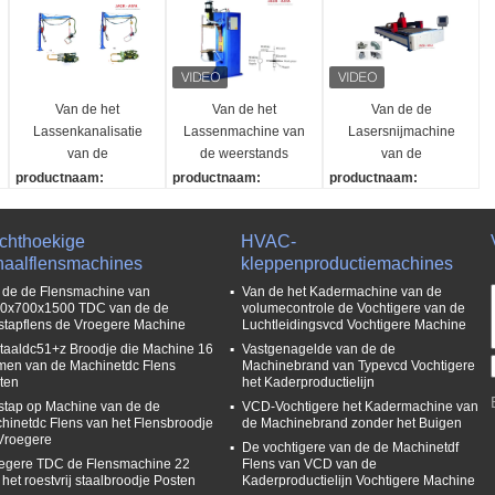
Van de het
Van de het
Van de de
Lassenkanalisatie
Lassenmachine van
Lasersnijmachine
van de
de weerstands
van de
opschortingsvlek van
Pneumatische Vlek
kanalisatievezel de
productnaam:
productnaam:
productnaam:
het de
van het het
Machines van het het
DN lasser van de reeks
DN lasser van de reeks
De Lasersnijmachine v
Machinemetaal het
Metaalblad de
Metaalblad
i
de pneumatische vlek
de pneumatische vlek
an de kanalisatievezel
chthoekige
HVAC-
Bladmachines
Machinesdn Reeks
s
Nominaal vermogen
Geschatte inputcapaci
Lasermacht:
naalflensmachines
kleppenproductiemachines
(KVA):
teit:
1000W / 1500W
35
35KVA
Werkende Lijst:
 de de Flensmachine van
Van de het Kadermachine van de
0x700x1500 TDC van de de
volumecontrole de Vochtigere van de
Max Welding Power (K
Geschat Primair Volta
1.5*6m
stapflens de Vroegere Machine
Luchtleidingsvcd Vochtigere Machine
VA):
ge:
Maximum scherpe dikt
staaldc51+z Broodje die Machine 16
Vastgenagelde van de de
56
380v
e:
men van de Machinetdc Flens
Machinebrand van Typevcd Vochtigere
Inputvoltage (v):
Geschatte frequentie:
Koolstofstaal 8 mm Roe
ten
het Kaderproductielijn
380
50/60Hz
stvrij staal: 3 mm
stap op Machine van de de
VCD-Vochtigere het Kadermachine van
hinetdc Flens van het Flensbroodje
de Machinebrand zonder het Buigen
Vroegere
De vochtigere van de de Machinetdf
egere TDC de Flensmachine 22
Flens van VCD van de
 het roestvrij staalbroodje Posten
Kaderproductielijn Vochtigere Machine