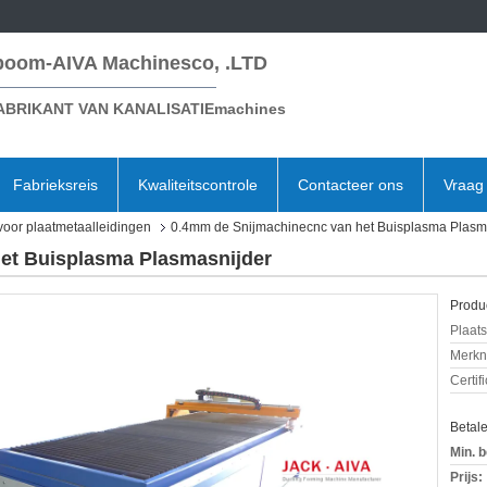
boom-AIVA Machinesco, .LTD
ABRIKANT VAN KANALISATIEmachines
Fabrieksreis
Kwaliteitscontrole
Contacteer ons
Vraag 
voor plaatmetaalleidingen
0.4mm de Snijmachinecnc van het Buisplasma Plasm
et Buisplasma Plasmasnijder
Produc
Plaats
Merkn
Certif
Betal
Min. b
Prijs: