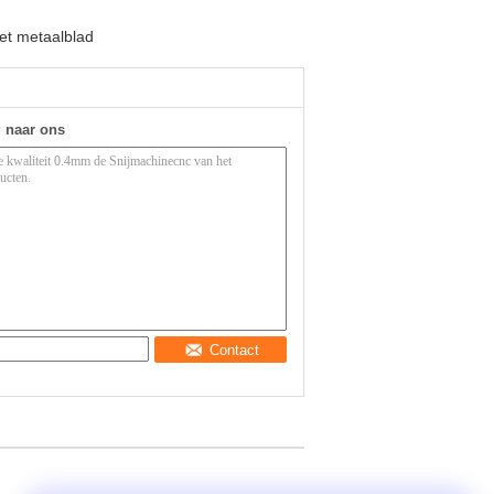
et metaalblad
g naar ons
Contact