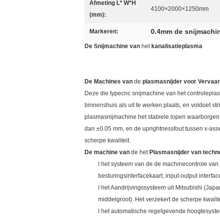
Afmeting L* W*H
4100×2000×1250mm
(mm):
0.4mm de snijmachi
Markeren:
De Snijmachine van
het
kanalisatieplasma
De Machines van
de
plasmasnijder voor Vervaa
Deze die typecnc snijmachine van het controlepla
binnenshuis als uit te werken plaats, en voldoet s
plasmasnijmachine het stabiele lopen waarborgen. 
dan ±0.05 mm, en de uprightnessfout tussen x-asse
scherpe kwaliteit.
De machine van
de het
Plasmasnijder van techno
l het systeem van de de machinecontrole van
besturingsinterfacekaart, input-output interfac
l het Aandrijvingssysteem uit Mitsubishi (Jap
middelgroot). Het verzekert de scherpe kwalite
l het automatische regelgevende hoogtesyste