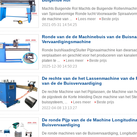
Buigende Rol
Machts Buigende Rol Machts de Buigende Rollen/machine
van Spiraalvormige Ronde lucht-Voorwaarde Spiraalvormi
de machine van ...
Lees meer
Beste prijs
2021-05-31 14:54:25
Ronde van de de Machinebuis van de Buisna
Vervaardigingsmachine
Ronde buisNaadingSluiter Pijpnaaimachine kan dwarsader 
verplaatsen en geschikt voor het produceren van kanalen
platen te ...
Lees meer
Beste prijs
2025-12-30 14:50:23
De rechte van de het Lassenmachine van de 
van de de Buisvervaardiging
De rechte Machine van het Pijplassen, de Machine van 
de pijpsteek de Korte Inleiding Deze machine van het St
buissysteem, ...
Lees meer
Beste prijs
2022-04-08 13:13:27
De ronde Pijp van de de Machine Longitudin
Buisvervaardiging
De ronde machines van de Buisvervaardiging, Longitudin