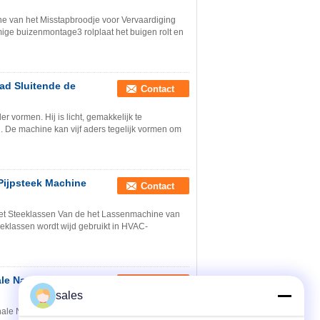
 van het Misstapbroodje voor Vervaardiging
ge buizenmontage3 rolplaat het buigen rolt en
ad Sluitende de
Contact
vormen. Hij is licht, gemakkelijk te
. De machine kan vijf aders tegelijk vormen om
Pijpsteek Machine
Contact
het Steeklassen Van de het Lassenmachine van
eeklassen wordt wijd gebruikt in HVAC-
ale Naad van de
Contact
sales
ale Naadpijp Roestvrij staal om van de het