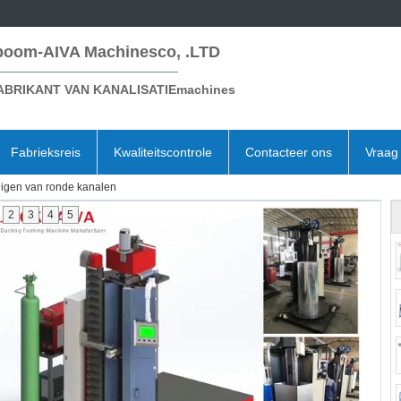
boom-AIVA Machinesco, .LTD
ABRIKANT VAN KANALISATIEmachines
Fabrieksreis
Kwaliteitscontrole
Contacteer ons
Vraag 
digen van ronde kanalen
2
3
4
5