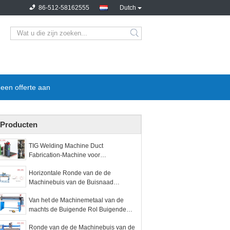
86-512-58162555
Dutch
een offerte aan
Producten
TIG Welding Machine Duct
Fabrication-Machine voor
Luchtleidings Longitudinale Naad
Horizontale Ronde van de de
Machinebuis van de Buisnaad
Sluitende de Vervaardigingsmachine
Van het de Machinemetaal van de
machts de Buigende Rol Buigende
Rol
Ronde van de de Machinebuis van de