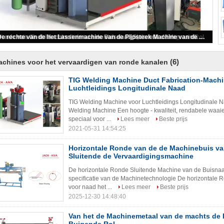
Van het de Machinemetaal van de machts de Buigende Rol Buigende Rol
TIG Welding Machine Duct Fabrication-Machine voor Luchtleidings Longitudinale Naad
Ronde van de de Machinebuis van de Buisnaad Sluitende de Vervaardigingsmachine
Horizontale Ronde van de de Machinebuis van de Buisnaad Sluitende de Vervaardigingsmachine
De rechte van de het Lassenmachine van de Pijpsteek Machine van de de Buisvervaardiging
(6)
chines voor het vervaardigen van ronde kanalen
TIG Welding Machine Duct Fabrication-Machi
Luchtleidings Longitudinale Naad
TIG Welding Machine voor Luchtleidings Longitudinale N
Welding Machine Een hoogte - kwaliteit, rendabele waaie
speciaal voor ...
Lees meer
Beste prijs
2021-05-31 14:54:25
Horizontale Ronde van de de Machinebuis v
Sluitende de Vervaardigingsmachine
De horizontale Ronde Sluitende Machine van de Buisnaa
specificatie van de Machinetechnologie De horizontale
voor naad het ...
Lees meer
Beste prijs
2025-12-30 14:48:40
Van het de Machinemetaal van de machts de