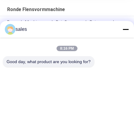
Ronde Flensvormmachine
De ronde Machine van de Buisflens voor de Buizen van de
Luchtvoorwaarde het Passen
sales
Hoekstaal om Flens die de Flensmachine maken van de
Machinebuis
8:16 PM
Ronde Flens die de Flensmachine maken van de Machinebuis
Good day, what product are you looking for?
populaire categorieën
Alle
Machines Voor Het 
HVAC-
Verwerken Van 
Kleppenproductiemachines
Leidingen
Rechthoekige 
Post Die 
Kanaalflensmachines
Buismachine 
Spannen
Flexibele 
Rechthoekige 
Buismachine
Kanaalproductie 