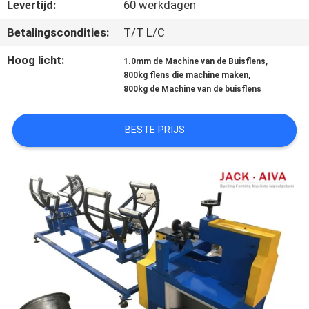
NEEM
Levertijd:
60 werkdagen
CONTACT
Betalingscondities:
T/T L/C
MET
Hoog licht:
,
1.0mm de Machine van de Buisflens
ONS
,
800kg flens die machine maken
800kg de Machine van de buisflens
OP
BESTE PRIJS
NIEUWS
VRAAG
EEN
OFFERTE
SITEMAP