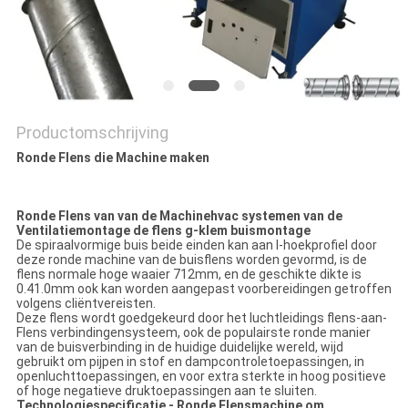
PRIVACY
POLICY
Productomschrijving
Ronde Flens die Machine maken
Ronde Flens van van de Machinehvac systemen van de
Ventilatiemontage de flens g-klem buismontage
De spiraalvormige buis beide einden kan aan l-hoekprofiel door
deze ronde machine van de buisflens worden gevormd, is de
flens normale hoge waaier 712mm, en de geschikte dikte is
0.41.0mm ook kan worden aangepast voorbereidingen getroffen
volgens cliëntvereisten.
Deze flens wordt goedgekeurd door het luchtleidings flens-aan-
Flens verbindingensysteem, ook de populairste ronde manier
van de buisverbinding in de huidige duidelijke wereld, wijd
gebruikt om pijpen in stof en dampcontroletoepassingen, in
openluchttoepassingen, en voor extra sterkte in hoog positieve
of hoge negatieve druktoepassingen aan te sluiten.
Technologiespecificatie - Ronde Flensmachine om