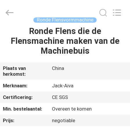
2026
JIANGYIN
JACK-
AIVA
MACHINERY
Ronde Flensvormmachine
CO.,
LTD.
All
Ronde Flens die de
THUIS
Rights
Reserved.
Flensmachine maken van de
PRODUCTEN
Machinebuis
OVER
Plaats van
China
herkomst:
ONS
Merknaam:
Jack-Aiva
FABRIEKSTOCHT
Certificering:
CE SGS
Min. bestelaantal:
Overeen te komen
KWALITEITSCONTROLE
Prijs:
negotiable