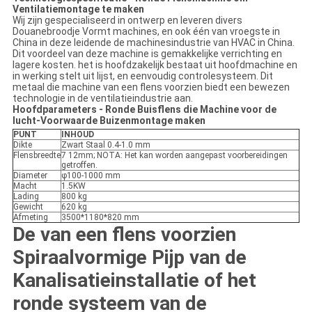
Ventilatiemontage te maken
Wij zijn gespecialiseerd in ontwerp en leveren divers
Douanebroodje Vormt machines, en ook één van vroegste in
China in deze leidende de machinesindustrie van HVAC in China.
Dit voordeel van deze machine is gemakkelijke verrichting en
lagere kosten. het is hoofdzakelijk bestaat uit hoofdmachine en
in werking stelt uit lijst, en eenvoudig controlesysteem. Dit
metaal die machine van een flens voorzien biedt een bewezen
technologie in de ventilatieindustrie aan.
Hoofdparameters - Ronde Buisflens die Machine voor de
lucht-Voorwaarde Buizenmontage maken
PUNT
INHOUD
Dikte
Zwart Staal 0.4-1.0 mm
Flensbreedte
7 12mm; NOTA: Het kan worden aangepast voorbereidingen
getroffen.
Diameter
φ100-1000 mm
Macht
1.5KW
Lading
800 kg
Gewicht
620 kg
Afmeting
3500*1180*820 mm
De van een flens voorzien
Spiraalvormige Pijp van
de
Kanalisatieinstallatie of het
ronde systeem van
de