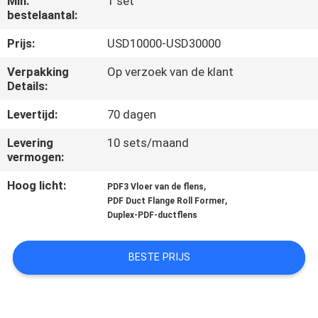
Min.
1 set
NEEM
bestelaantal:
CONTACT
Prijs:
USD10000-USD30000
MET
Verpakking
Op verzoek van de klant
ONS
Details:
OP
Levertijd:
70 dagen
Levering
10 sets/maand
NIEUWS
vermogen:
Hoog licht:
,
PDF3 Vloer van de flens
VRAAG
,
PDF Duct Flange Roll Former
EEN
Duplex-PDF-ductflens
OFFERTE
BESTE PRIJS
SITEMAP