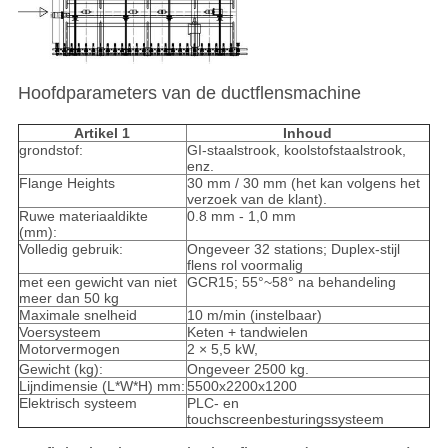
Hoofdparameters van de ductflensmachine
Artikel 1
Inhoud
grondstof:
GI-staalstrook, koolstofstaalstrook,
enz.
Flange Heights
30 mm / 30 mm (het kan volgens het
verzoek van de klant).
Ruwe materiaaldikte
0.8 mm - 1,0 mm
(mm):
Volledig gebruik:
Ongeveer 32 stations; Duplex-stijl
flens rol voormalig
met een gewicht van niet
GCR15; 55°~58° na behandeling
meer dan 50 kg
Maximale snelheid
10 m/min (instelbaar)
Voersysteem
Keten + tandwielen
Motorvermogen
2 × 5,5 kW,
Gewicht (kg):
Ongeveer 2500 kg.
Lijndimensie (L*W*H) mm:
5500x2200x1200
Elektrisch systeem
PLC- en
touchscreenbesturingssysteem