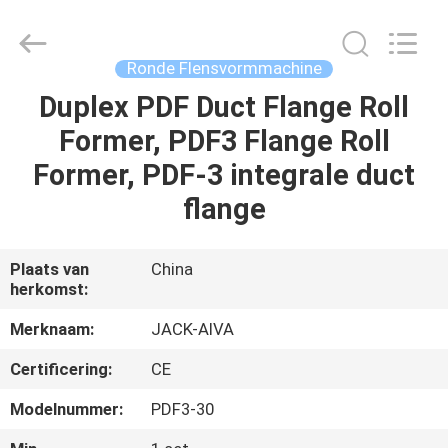
2026
JIANGYIN
JACK-
AIVA
MACHINERY
Ronde Flensvormmachine
CO.,
LTD.
All
Duplex PDF Duct Flange Roll
THUIS
Rights
Reserved.
Former, PDF3 Flange Roll
PRODUCTEN
Former, PDF-3 integrale duct
flange
OVER
ONS
Plaats van
China
herkomst:
FABRIEKSTOCHT
Merknaam:
JACK-AIVA
Certificering:
CE
KWALITEITSCONTROLE
Modelnummer:
PDF3-30