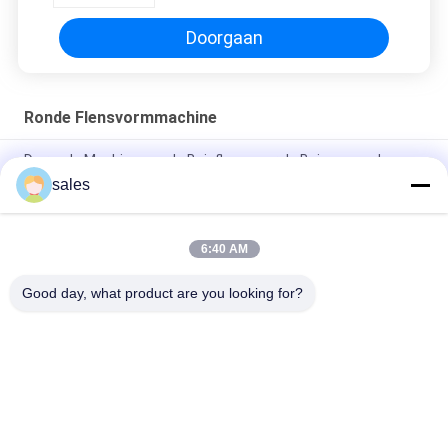
Doorgaan
Ronde Flensvormmachine
De ronde Machine van de Buisflens voor de Buizen van de
Luchtvoorwaarde het Passen
sales
Hoekstaal om Flens die de Flensmachine maken van de
Machinebuis
6:40 AM
Ronde Flens die de Flensmachine maken van de Machinebuis
Good day, what product are you looking for?
populaire categorieën
Alle
Machines Voor Het 
HVAC-
Verwerken Van 
Kleppenproductiemachines
Leidingen